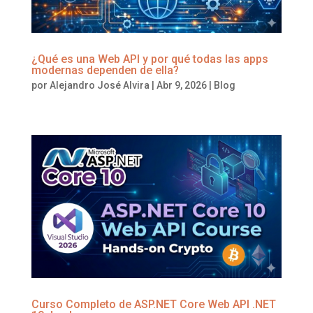
¿Qué es una Web API y por qué todas las apps
modernas dependen de ella?
por
Alejandro José Alvira
|
Abr 9, 2026
|
Blog
Curso Completo de ASP.NET Core Web API .NET