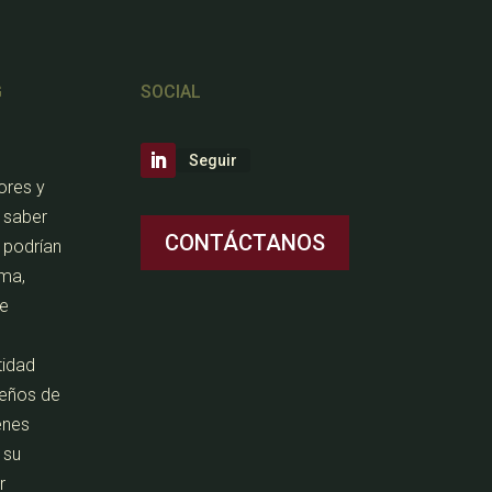
G
SOCIAL
Seguir
ores y
a saber
CONTÁCTANOS
 podrían
ema,
de
tidad
seños de
enes
 su
r